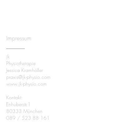
Impressum
jk
Physiotherapie
Jessica Kramhöller
praxis@jk-physio.com
www.jk-physio.com
Kontakt:
Enhuberstr.1
80333 München
089 /
523 88 161