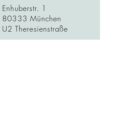
Enhuberstr. 1
80333 München
U2 Theresienstraße
Tel.: 089 /52388161
Mail: praxis@jk-physio.com
Terminanfrage